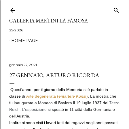
Passa ai contenuti principali
GALLERIA MARTINI LA FAMOSA
25-2026
HOME PAGE
gennaio 27, 2021
27 GENNAIO, ARTURO RICORDA
Quest'anno per il giorno della Memoria si è parlato in
classe di
Arte degenerata
(
entartete Kunst
)
.
La mostra che
fu inaugurata a Monaco di Baviera
il 19 luglio 1937
dal
T
erzo
Reich. L'esposizione si
spostò in 11 città della Germania e
dell'Austria.
Inoltre si sono visti i lavori fatti dai ragazzi negli anni passati